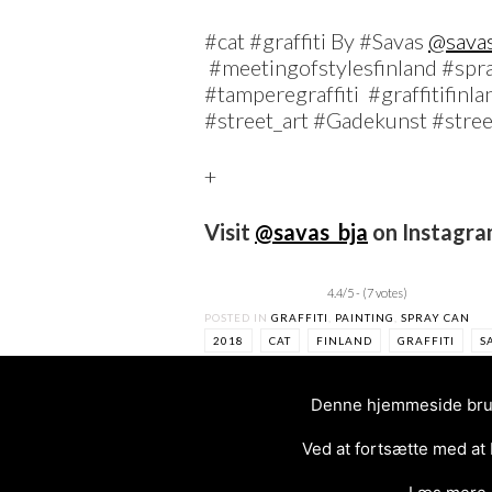
#cat #graffiti By #Savas
@savas
#meetingofstylesfinland #spra
#tamperegraffiti #graffitifinl
#street_art #Gadekunst #stre
+
Visit
@savas_bja
on Instagr
4.4/5 - (7 votes)
POSTED IN
GRAFFITI
,
PAINTING
,
SPRAY CAN
2018
CAT
FINLAND
GRAFFITI
S
Denne hjemmeside bruge
Ved at fortsætte med at