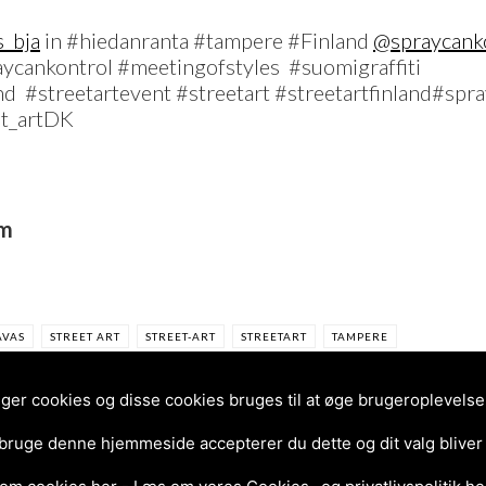
_bja
in #hiedanranta #tampere #Finland
@spraycank
ycankontrol #meetingofstyles #suomigraffiti
and #streetartevent #streetart #streetartfinland#sp
et_artDK
am
AVAS
STREET ART
STREET-ART
STREETART
TAMPERE
r cookies og disse cookies bruges til at øge brugeroplevelsen 
 bruge denne hjemmeside accepterer du dette og dit valg bliver