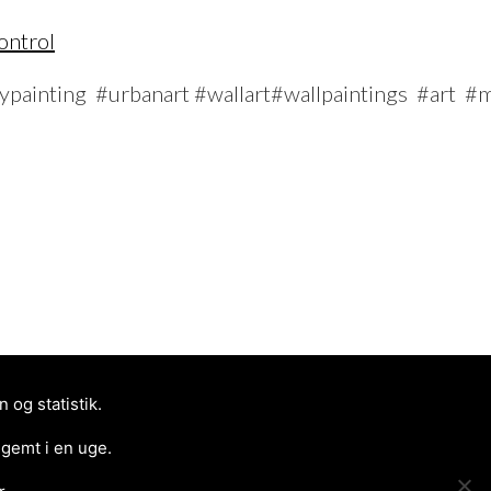
ontrol
raypainting #urbanart #wallart#wallpaintings #art #
og statistik.
 gemt i en uge.