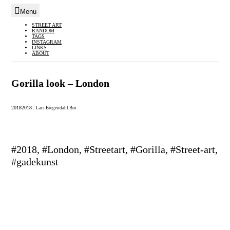
Menu
Skip
STREET ART
RANDOM
to
TAGS
INSTAGRAM
content
LINKS
ABOUT
Gorilla look – London
2018
2018
|
Lars Bregendahl Bro
#2018, #London, #Streetart, #Gorilla, #Street-art,
#gadekunst