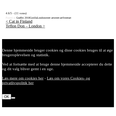
4.6/5 - (11 votes)
Posted in
Graffiti
2018
Gorilla
London
street art
street-art
Streetart
<
Cat in Finland
Teflon Don – London
>
Post
navigation
Denne hjemmeside bruger cookies og disse cookies bruges til at øge
brugeroplevelsen og statistik.
Ved at fortsætte med at bruge denne hjemmeside accepterer du dette
og dit valg bliver gemt i en uge.
Læs mere om cookies her
-
Læs om vores Cookies- og
privatlivspolitik her
OK