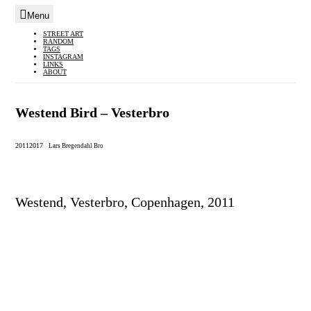
Menu
Skip
STREET ART
RANDOM
to
TAGS
INSTAGRAM
content
LINKS
ABOUT
Westend Bird – Vesterbro
2011
2017
|
Lars Bregendahl Bro
Westend, Vesterbro, Copenhagen, 2011