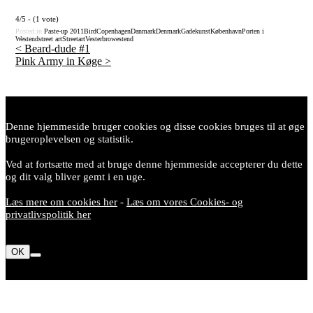
4/5 - (1 vote)
Posted in
Paste-up
2011
Bird
Copenhagen
Danmark
Denmark
Gadekunst
København
Porten i
Westend
street art
Streetart
Vesterbro
westend
<
Beard-dude #1
Pink Army in Køge
>
Post
navigation
Denne hjemmeside bruger cookies og disse cookies bruges til at øge
brugeroplevelsen og statistik.
Ved at fortsætte med at bruge denne hjemmeside accepterer du dette
og dit valg bliver gemt i en uge.
Læs mere om cookies her
-
Læs om vores Cookies- og
privatlivspolitik her
OK