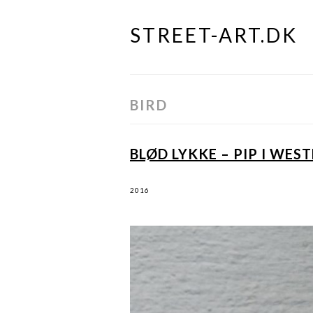
STREET-ART.DK
Skip
to
content
BIRD
BLØD LYKKE – PIP I WES
2016