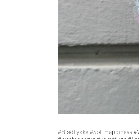
#BlødLykke #SoftHappiness #
#puntodecruz #korsstygn #kor