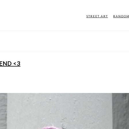
STREET ART
RANDO
TEND <3