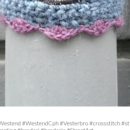
Westend #WestendCph #Vesterbro #crossstitch #str
ssting #broderi #broderie #StreetArt