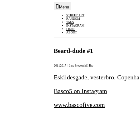
Menu
Skip
STREET ART
RANDOM
to
TAGS
INSTAGRAM
content
LINKS
ABOUT
Beard-dude #1
2011
2017
|
Lars Bregendahl Bro
Eskildesgade, vesterbro, Copenha
Basco5 on Instagram
www.bascofive.com