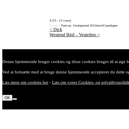
4.3/5 - (3 votes)
Posted in
Paste-up
,
Uncategorized
2011
basco5
Copenhagen
<
Dick
Westend Bird – Vesterbro
>
Post
navigation
Denne hjemmeside bruger cookies og disse cookies bruges til at øge br
Ved at fortsætte med at bruge denne hjemmeside accepterer du dette og
Læs mere om cookies her
-
Læs om vores Cookies- og privatlivspoliti
OK