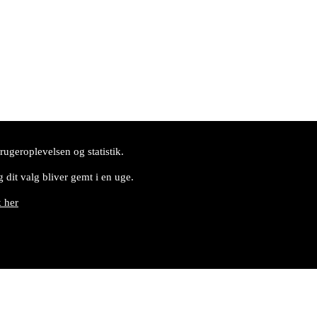
ugeroplevelsen og statistik.
 dit valg bliver gemt i en uge.
k her