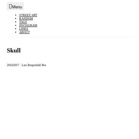
Menu
Skip
STREET ART
RANDOM
to
TAGS
INSTAGRAM
content
LINKS
ABOUT
Skull
2016
2017
|
Lars Bregendahl Bro