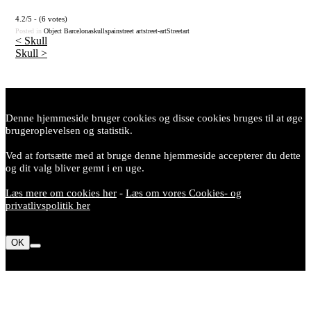
4.2/5 - (6 votes)
Posted in
Object
Barcelona
skull
spain
street art
street-art
Streetart
<
Skull
Skull
>
Post
navigation
Denne hjemmeside bruger cookies og disse cookies bruges til at øge
brugeroplevelsen og statistik.
Ved at fortsætte med at bruge denne hjemmeside accepterer du dette
og dit valg bliver gemt i en uge.
Læs mere om cookies her
-
Læs om vores Cookies- og
privatlivspolitik her
OK