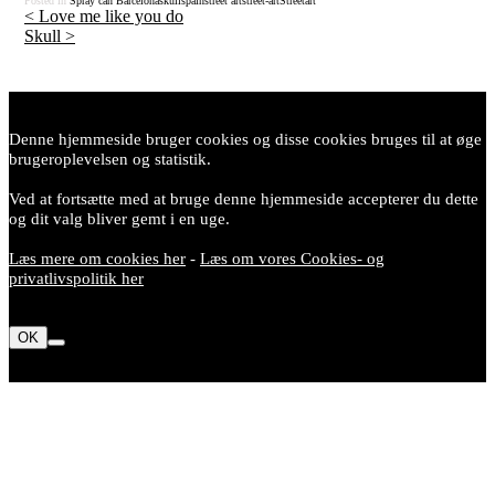
Posted in
Spray can
Barcelona
skull
spain
street art
street-art
Streetart
<
Love me like you do
Skull
>
Post
navigation
Denne hjemmeside bruger cookies og disse cookies bruges til at øge
brugeroplevelsen og statistik.
Ved at fortsætte med at bruge denne hjemmeside accepterer du dette
og dit valg bliver gemt i en uge.
Læs mere om cookies her
-
Læs om vores Cookies- og
privatlivspolitik her
OK