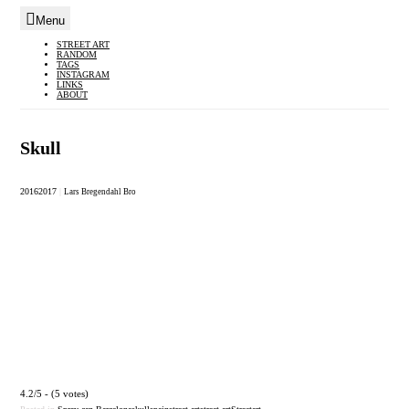
Menu
Skip
STREET ART
RANDOM
to
TAGS
INSTAGRAM
content
LINKS
ABOUT
Skull
2016
2017
|
Lars Bregendahl Bro
4.2/5 - (5 votes)