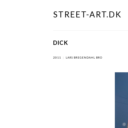
STREET-ART.DK
Skip
to
content
DICK
2011
|
LARS BREGENDAHL BRO