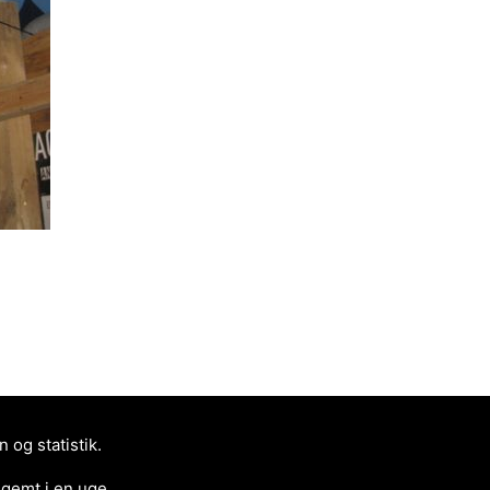
og statistik.
 gemt i en uge.