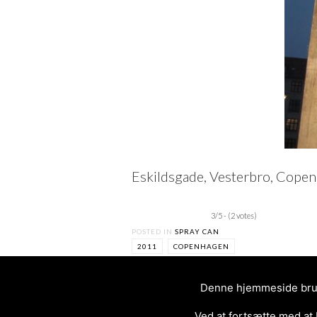
Eskildsgade, Vesterbro, Cope
3/5 - (2 votes)
POSTED IN
SPRAY CAN
2011
COPENHAGEN
Denne hjemmeside bruge
Ved at fortsætte med at