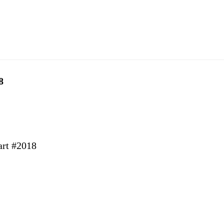
8
art #2018