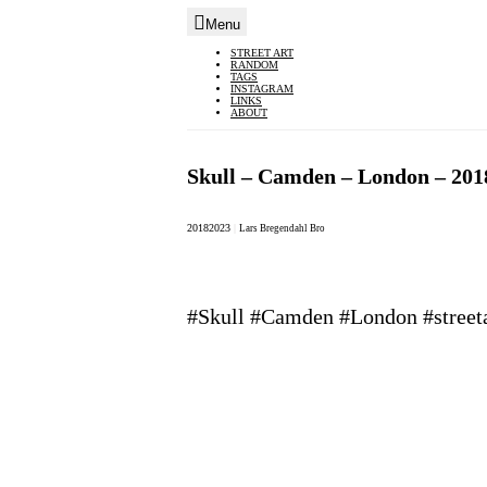
Menu
Skip
STREET ART
RANDOM
to
TAGS
INSTAGRAM
content
LINKS
ABOUT
Skull – Camden – London – 201
2018
2023
|
Lars Bregendahl Bro
#Skull #Camden #London #street