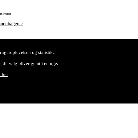
t
Streetart
openhagen
>
ugeroplevelsen og statistik.
 dit valg bliver gemt i en uge.
k her