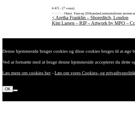
4.4/5 - (7 votes)
Posted in
Object
,
Paste-up
2018
camden
London
skull
street art
street-ar
<
Aretha Franklin – Shoreditch, London
Kim Larsen – RIP – Artwork by MPO – C
Post
navigation
Denne hjemmeside bruger cookies og disse cookies bruges til at øge br
Ved at fortsætte med at bruge denne hjemmeside accepterer du dette og
Læs mere om cookies her
-
Læs om vores Cookies- og privatlivspoliti
OK