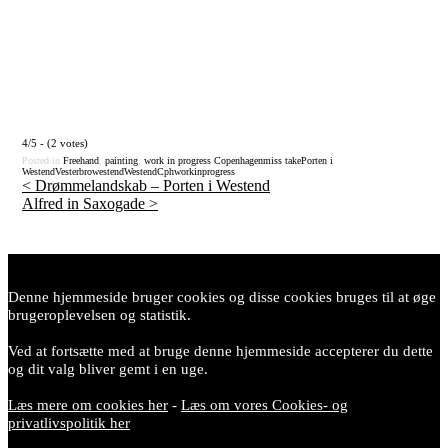
4/5 - (2 votes)
Posted in
Freehand
,
painting
,
work in progress
Copenhagen
miss take
Porten i
Westend
Vesterbro
westend
WestendCph
workinprogress
<
Drømmelandskab – Porten i Westend
Alfred in Saxogade
>
Post
navigation
Denne hjemmeside bruger cookies og disse cookies bruges til at øge
brugeroplevelsen og statistik.
Ved at fortsætte med at bruge denne hjemmeside accepterer du dette
og dit valg bliver gemt i en uge.
Læs mere om cookies her
-
Læs om vores Cookies- og
privatlivspolitik her