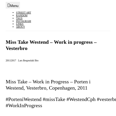
Menu
Skip
STREET ART
RANDOM
to
TAGS
INSTAGRAM
content
LINKS
ABOUT
Miss Take Westend – Work in progress –
Vesterbro
2011
2017
|
Lars Bregendahl Bro
Miss Take – Work in Progress – Porten i
Westend, Vesterbro, Copenhagen, 2011
#PorteniWestend #missTake #WestendCph #vesterb
#WorkInProgress