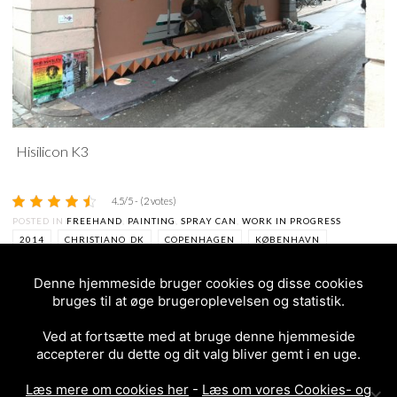
Hisilicon K3
4.5/5 - (2 votes)
POSTED IN
FREEHAND
,
PAINTING
,
SPRAY CAN
,
WORK IN PROGRESS
2014
CHRISTIANO_DK
COPENHAGEN
KØBENHAVN
PORTEN I WESTEND
STREET-ART
STREETART
VESTERBRO
Denne hjemmeside bruger cookies og disse cookies
WESTEND
WESTENDCPH
bruges til at øge brugeroplevelsen og statistik.
Ved at fortsætte med at bruge denne hjemmeside
accepterer du dette og dit valg bliver gemt i en uge.
Læs mere om cookies her
-
Læs om vores Cookies- og