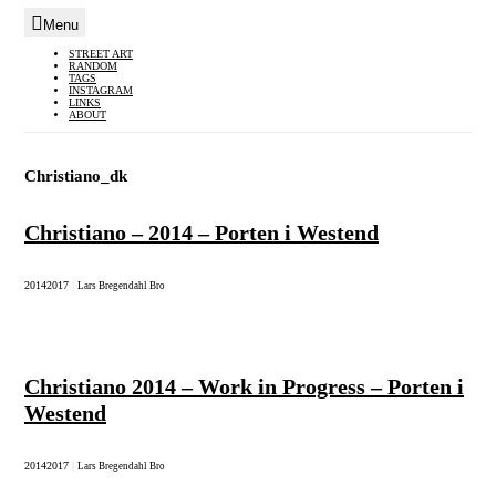
Menu
Skip
STREET ART
RANDOM
to
TAGS
INSTAGRAM
content
LINKS
ABOUT
Christiano_dk
Christiano – 2014 – Porten i Westend
2014
2017
|
Lars Bregendahl Bro
Christiano 2014 – Work in Progress – Porten i
Westend
2014
2017
|
Lars Bregendahl Bro