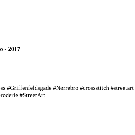
o - 2017
s #Griffenfeldsgade #Nørrebro #crossstitch #streetart
roderie #StreetArt