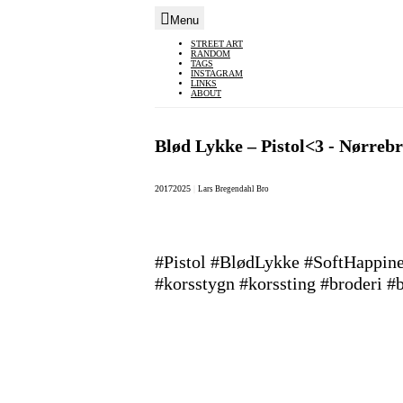
Menu
Skip
STREET ART
RANDOM
to
TAGS
INSTAGRAM
content
LINKS
ABOUT
Blød Lykke – Pistol<3 - Nørrebr
2017
2025
|
Lars Bregendahl Bro
#Pistol #BlødLykke #SoftHappines
#korsstygn #korssting #broderi #b