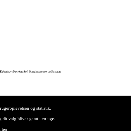
København
Nørrebro
Soft Happiness
street-art
Streetart
ugeroplevelsen og statistik.
 dit valg bliver gemt i en uge.
k her