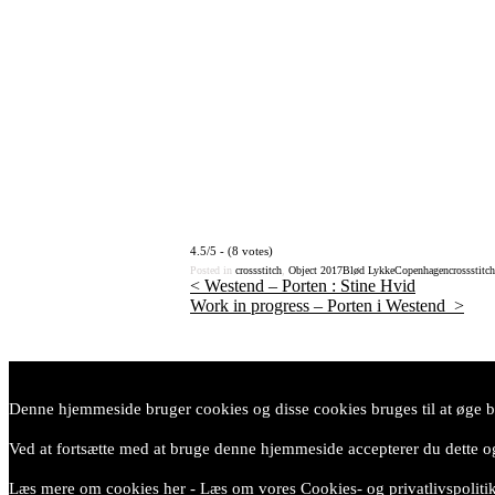
4.5/5 - (8 votes)
Posted in
crossstitch
,
Object
2017
Blød Lykke
Copenhagen
crossstitch
<
Westend – Porten : Stine Hvid
Work in progress – Porten i Westend
>
Post
navigation
Denne hjemmeside bruger cookies og disse cookies bruges til at øge br
Ved at fortsætte med at bruge denne hjemmeside accepterer du dette og
Læs mere om cookies her
-
Læs om vores Cookies- og privatlivspoliti