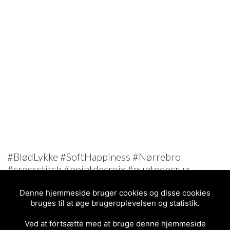
#BlødLykke #SoftHappiness #Nørrebro
#crossstitch #pointdecroix #puntodecruz
#korsstygn #korssting #broderi #broderie
#StreetArt
Denne hjemmeside bruger cookies og disse cookies
bruges til at øge brugeroplevelsen og statistik.
Ved at fortsætte med at bruge denne hjemmeside