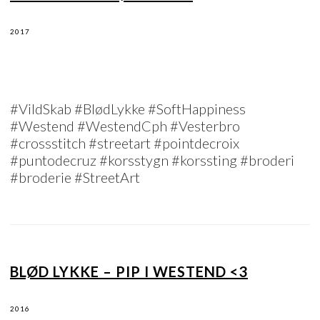
2017
#VildSkab #BlødLykke #SoftHappiness
#Westend #WestendCph #Vesterbro
#crossstitch #streetart #pointdecroix
#puntodecruz #korsstygn #korssting #broderi
#broderie #StreetArt
BLØD LYKKE – PIP I WESTEND <3
2016