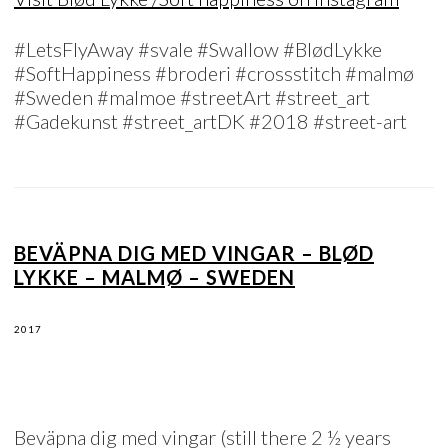
#LetsFlyAway #svale #Swallow #BlødLykke
#SoftHappiness #broderi #crossstitch #malmø
#Sweden #malmoe #streetArt #street_art
#Gadekunst #street_artDK #2018 #street-art
BEVÄPNA DIG MED VINGAR – BLØD
LYKKE – MALMØ – SWEDEN
2017
Beväpna dig med vingar (still there 2 ½ years