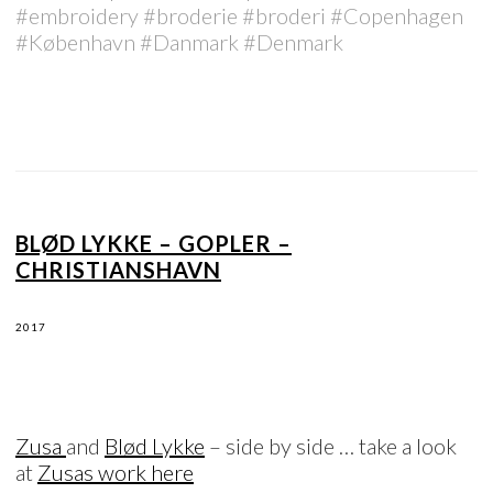
#embroidery #broderie #broderi #Copenhagen
#København #Danmark #Denmark
BLØD LYKKE – GOPLER –
CHRISTIANSHAVN
2017
Zusa
and
Blød Lykke
– side by side … take a look
at
Zusas work here