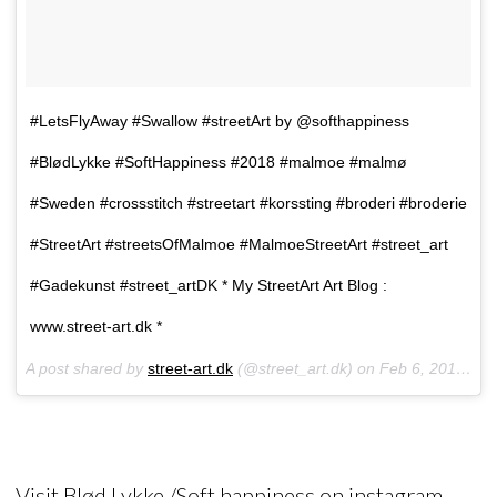
#LetsFlyAway #Swallow #streetArt by @softhappiness
#BlødLykke #SoftHappiness #2018 #malmoe #malmø
#Sweden #crossstitch #streetart #korssting #broderi #broderie
#StreetArt #streetsOfMalmoe #MalmoeStreetArt #street_art
#Gadekunst #street_artDK * My StreetArt Art Blog :
www.street-art.dk *
A post shared by
street-art.dk
(@street_art.dk) on
Feb 6, 2018 at 7:19am PST
Visit Blød Lykke /Soft happiness on instagram