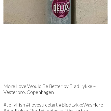
More Love Would Be Better by Blød Lykke –
Vesterbro, Copenhagen
#JellyFish #ilovestreetart #BlødLykkeWasHere
#BlødLykke #SoftHappiness #Vesterbro