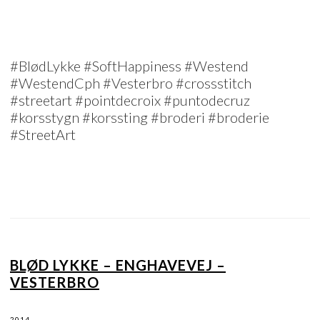
#BlødLykke #SoftHappiness #Westend
#WestendCph #Vesterbro #crossstitch
#streetart #pointdecroix #puntodecruz
#korsstygn #korssting #broderi #broderie
#StreetArt
BLØD LYKKE – ENGHAVEVEJ –
VESTERBRO
2014