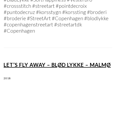
#crossstitch #streetart #pointdecroix
#puntodecruz #korsstygn #korssting #broderi
#broderie #StreetArt #Copenhagen #blodlykke
#copenhagenstreetart #streetartdk
#Copenhagen
LET’S FLY AWAY – BLØD LYKKE – MALMØ
2018