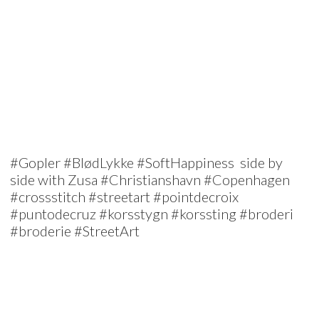
#Gopler #BlødLykke #SoftHappiness side by
side with Zusa #Christianshavn #Copenhagen
#crossstitch #streetart #pointdecroix
#puntodecruz #korsstygn #korssting #broderi
#broderie #StreetArt