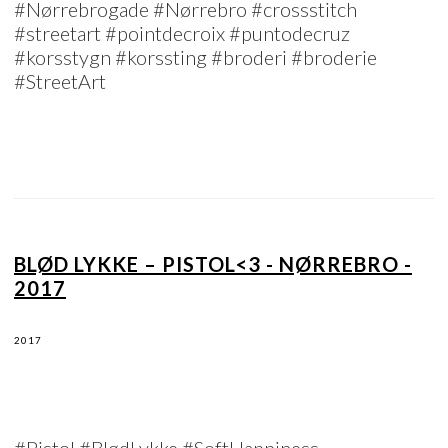
#Nørrebrogade #Nørrebro #crossstitch
#streetart #pointdecroix #puntodecruz
#korsstygn #korssting #broderi #broderie
#StreetArt
BLØD LYKKE – PISTOL<3 - NØRREBRO -
2017
2017