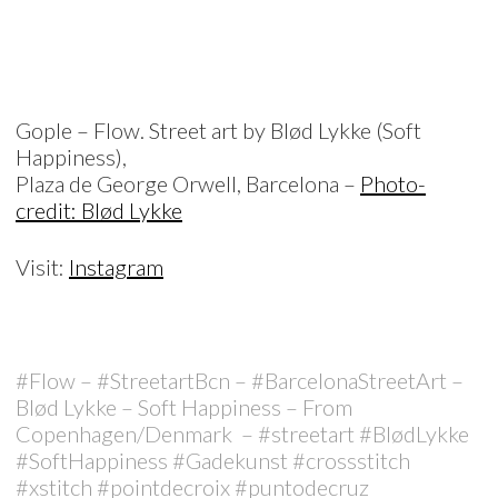
Gople – Flow. Street art by Blød Lykke (Soft
Happiness),
Plaza de George Orwell, Barcelona –
Photo-
credit: Blød Lykke
Visit:
Instagram
#Flow – #StreetartBcn – #BarcelonaStreetArt –
Blød Lykke – Soft Happiness – From
Copenhagen/Denmark
– #streetart #BlødLykke
#SoftHappiness #Gadekunst #crossstitch
#xstitch #pointdecroix #puntodecruz