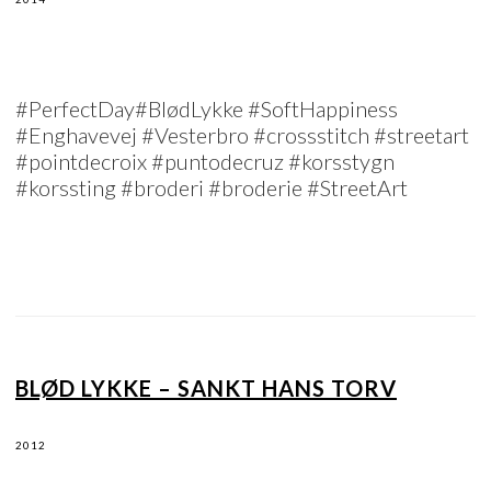
#PerfectDay#BlødLykke #SoftHappiness
#Enghavevej #Vesterbro #crossstitch #streetart
#pointdecroix #puntodecruz #korsstygn
#korssting #broderi #broderie #StreetArt
BLØD LYKKE – SANKT HANS TORV
2012