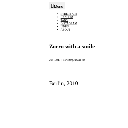
Menu
Skip
STREET ART
RANDOM
to
TAGS
INSTAGRAM
content
LINKS
ABOUT
Zorro with a smile
2011
2017
|
Lars Bregendahl Bro
Berlin, 2010