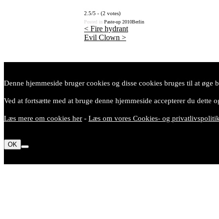
2.5/5 - (2 votes)
Posted in
Paste-up
2010
Berlin
<
Fire hydrant
Evil Clown
>
Post
navigation
Denne hjemmeside bruger cookies og disse cookies bruges til at øge br
Ved at fortsætte med at bruge denne hjemmeside accepterer du dette og
Læs mere om cookies her
-
Læs om vores Cookies- og privatlivspoliti
OK