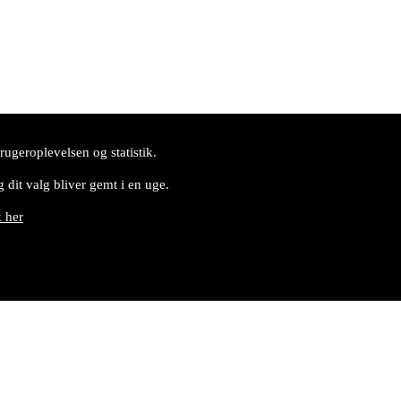
ugeroplevelsen og statistik.
 dit valg bliver gemt i en uge.
k her