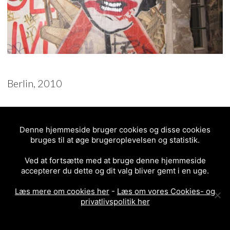
Berlin, 2010
3.5/5 - (2 votes)
POSTED IN
PASTE-UP
Denne hjemmeside bruger cookies og disse cookies
2010
BERLIN
bruges til at øge brugeroplevelsen og statistik.
Ved at fortsætte med at bruge denne hjemmeside
accepterer du dette og dit valg bliver gemt i en uge.
Læs mere om cookies her
-
Læs om vores Cookies- og
privatlivspolitik her
<
ZORRO WITH A SMILE
BLØD LYKKE – ENGHAVE
PLADS – VESTERBRO –
POST
2011
>