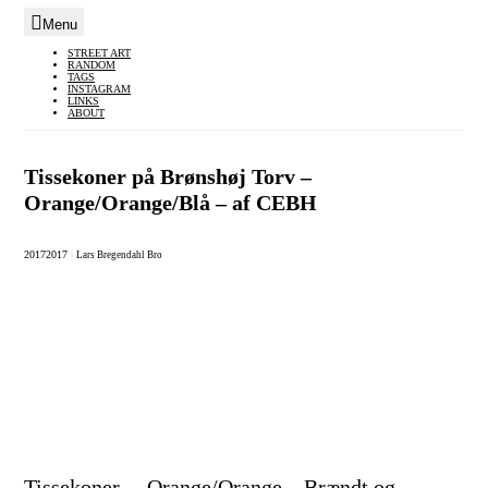
Menu
Skip
STREET ART
RANDOM
to
TAGS
INSTAGRAM
content
LINKS
ABOUT
Tissekoner på Brønshøj Torv –
Orange/Orange/Blå – af CEBH
2017
2017
|
Lars Bregendahl Bro
Tissekoner – Orange/Orange – Brændt og