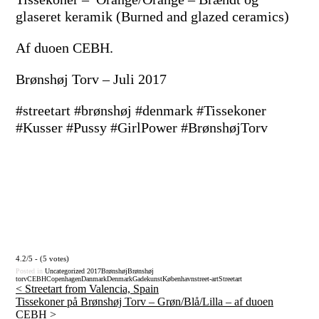
glaseret keramik (Burned and glazed ceramics)
Af duoen CEBH.
Brønshøj Torv – Juli 2017
#streetart #brønshøj #denmark #Tissekoner
#Kusser #Pussy #GirlPower #BrønshøjTorv
4.2/5 - (5 votes)
Posted in
Uncategorized
2017
Brønshøj
Brønshøj
torv
CEBH
Copenhagen
Danmark
Denmark
Gadekunst
København
street-art
Streetart
<
Streetart from Valencia, Spain
Tissekoner på Brønshøj Torv – Grøn/Blå/Lilla – af duoen
Post
CEBH
>