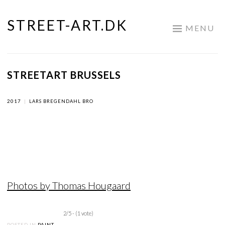
STREET-ART.DK
Skip
MENU
to
content
STREETART BRUSSELS
2017
|
LARS BREGENDAHL BRO
Photos by Thomas Hougaard
2/5 - (1 vote)
POSTED IN
PAINT