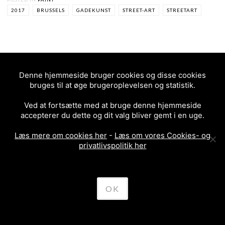
2017
BRUSSELS
GADEKUNST
STREET-ART
STREETART
Denne hjemmeside bruger cookies og disse cookies
<
BABY SHITTING IN A
ZUSA – NØRREBRO
>
bruges til at øge brugeroplevelsen og statistik.
BOBBY’S CUSTODIAN
POST
HELMET – LONDON – 2017
Ved at fortsætte med at bruge denne hjemmeside
NAVIGATION
accepterer du dette og dit valg bliver gemt i en uge.
Læs mere om cookies her
-
Læs om vores Cookies- og
privatlivspolitik her
OK