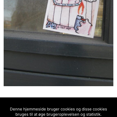
3/5 - (2 votes)
POSTED IN
STICKER
Denne hjemmeside bruger cookies og disse cookies
bruges til at øge brugeroplevelsen og statistik.
2011
BASCO5
COPENHAGEN
GADEKUNST
KØBENHAVN