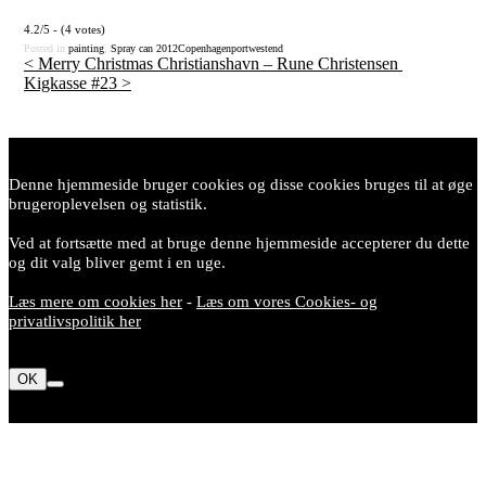
4.2/5 - (4 votes)
Posted in
painting
,
Spray can
2012
Copenhagen
port
westend
<
Merry Christmas Christianshavn – Rune Christensen
Kigkasse #23
>
Post
navigation
Denne hjemmeside bruger cookies og disse cookies bruges til at øge
brugeroplevelsen og statistik.
Ved at fortsætte med at bruge denne hjemmeside accepterer du dette
og dit valg bliver gemt i en uge.
Læs mere om cookies her
-
Læs om vores Cookies- og
privatlivspolitik her
OK