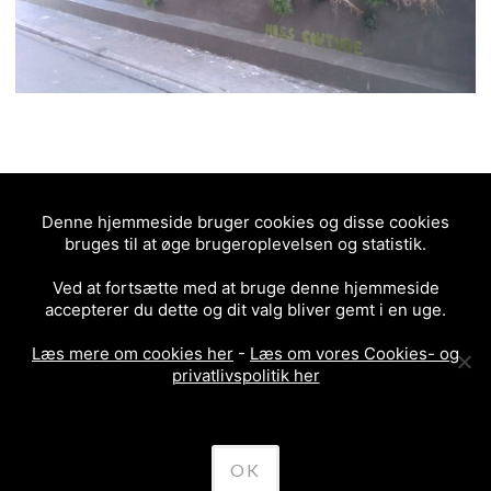
Denne hjemmeside bruger cookies og disse cookies
2.7/5 - (3 votes)
bruges til at øge brugeroplevelsen og statistik.
POSTED IN
FREEHAND
,
OBJECT
2011
COPENHAGEN
VESTERBRO
WESTEND
WESTENDCPH
Ved at fortsætte med at bruge denne hjemmeside
accepterer du dette og dit valg bliver gemt i en uge.
Læs mere om cookies her
-
Læs om vores Cookies- og
privatlivspolitik her
<
JA NEJ – WESTEND
VOV VOV I SAXOGADE
>
POST
OK
NAVIGATION