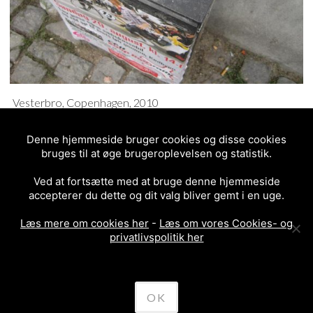
Vesterbro, Copenhagen, 2010
Denne hjemmeside bruger cookies og disse cookies
3/5 - (1 vote)
bruges til at øge brugeroplevelsen og statistik.
POSTED IN
TUSCH
2010
COPENHAGEN
KÆRLIGHED
LOVE
VESTERBRO
Ved at fortsætte med at bruge denne hjemmeside
accepterer du dette og dit valg bliver gemt i en uge.
Læs mere om cookies her
-
Læs om vores Cookies- og
privatlivspolitik her
<
MORE
FACES
>
POST
OK
NAVIGATION