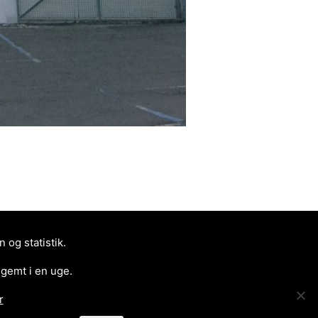
og statistik.
 gemt i en uge.
r
 TULLINSGADE 1 – FAR OG SØN
>