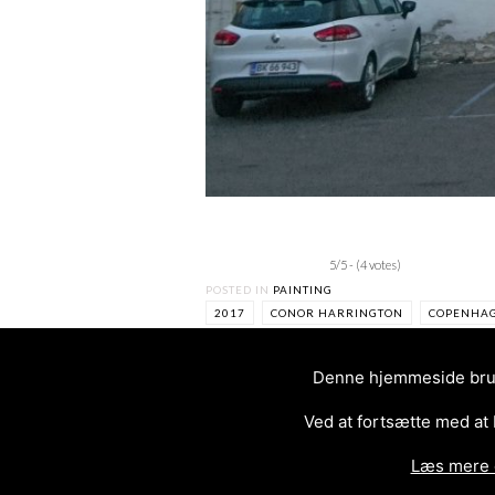
5/5 - (4 votes)
POSTED IN
PAINTING
2017
CONOR HARRINGTON
COPENHA
Denne hjemmeside bruge
Ved at fortsætte med at
Læs mere 
<
JUST KEEP LOVING – NØRREBR