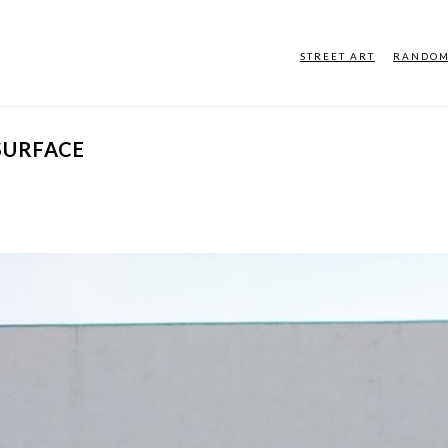
STREET ART
RANDO
SURFACE