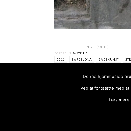
4.2/5 - (4 votes)
POSTED IN
PASTE-UP
2016
BARCELONA
GADEKUNST
ST
Denne hjemmeside bruge
Ved at fortsætte med at
Læs mere 
<
AFRICAN WOMAN
POST
NAVIGATION