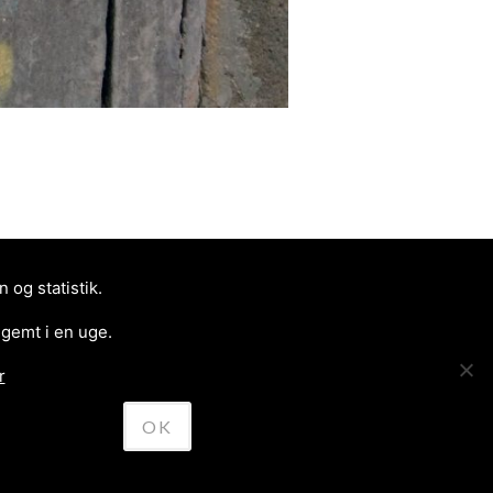
og statistik.
 gemt i en uge.
r
SAV45 – FACE/TREE
>
OK