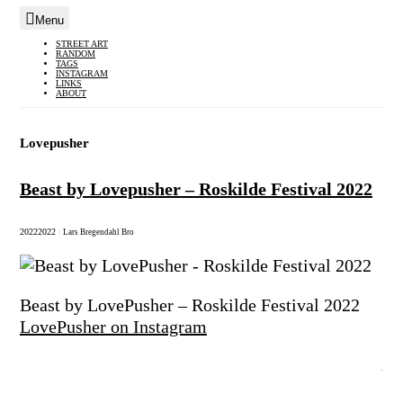
Menu
Skip
STREET ART
RANDOM
to
TAGS
INSTAGRAM
content
LINKS
ABOUT
Lovepusher
Beast by Lovepusher – Roskilde Festival 2022
2022
2022
|
Lars Bregendahl Bro
Beast by LovePusher – Roskilde Festival 2022
LovePusher on Instagram
.