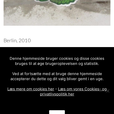
Berlin, 2010
2/5 - (1 vote)
Denne hjemmeside bruger cookies og disse cookies
POSTED IN
PASTE-UP
bruges til at øge brugeroplevelsen og statistik.
2010
BERLIN
BRAIN
Ved at fortsætte med at bruge denne hjemmeside
accepterer du dette og dit valg bliver gemt i en uge.
Læs mere om cookies her
-
Læs om vores Cookies- og
privatlivspolitik her
<
ALL MY HEROES TAKE
BLUE DEVIL
>
COCAINE
POST
NAVIGATION