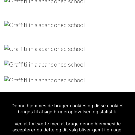
5/5 - (5 votes)
Denne hjemmeside bruger cookies og disse cookies
POSTED IN
GRAFFITI
bruges til at øge brugeroplevelsen og statistik.
2020
DENMARK
GRAFFITI
KDV
MOES
TUT
Ved at fortsætte med at bruge denne hjemmeside
accepterer du dette og dit valg bliver gemt i en uge.