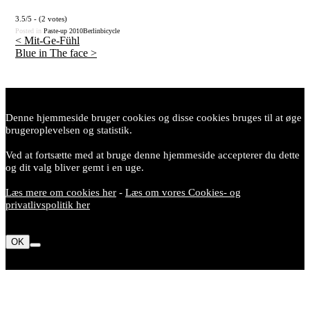
3.5/5 - (2 votes)
Posted in
Paste-up
2010
Berlin
bicycle
<
Mit-Ge-Fühl
Blue in The face
>
Post
navigation
Denne hjemmeside bruger cookies og disse cookies bruges til at øge
brugeroplevelsen og statistik.
Ved at fortsætte med at bruge denne hjemmeside accepterer du dette
og dit valg bliver gemt i en uge.
Læs mere om cookies her
-
Læs om vores Cookies- og
privatlivspolitik her
OK