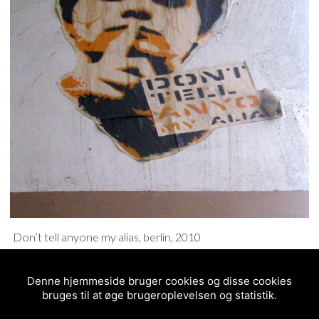
Don’t tell anyone my alias, berlin, 2010
Denne hjemmeside bruger cookies og disse cookies
POSTED IN
PASTE-UP
,
STENCIL
bruges til at øge brugeroplevelsen og statistik.
2010
BERLIN
STENCIL