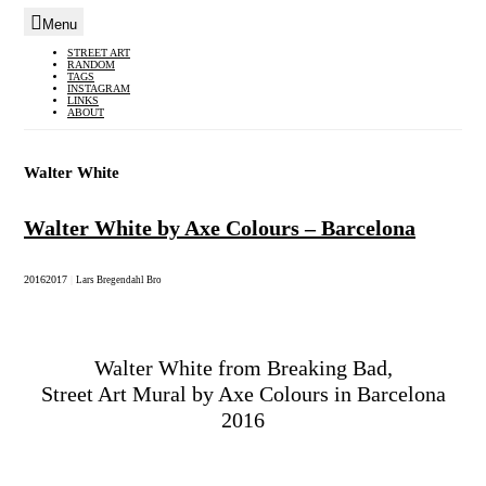
Menu
Skip
STREET ART
RANDOM
to
TAGS
INSTAGRAM
content
LINKS
ABOUT
Walter White
Walter White by Axe Colours – Barcelona
2016
2017
|
Lars Bregendahl Bro
Walter White from Breaking Bad,
Street Art Mural by Axe Colours in Barcelona
2016