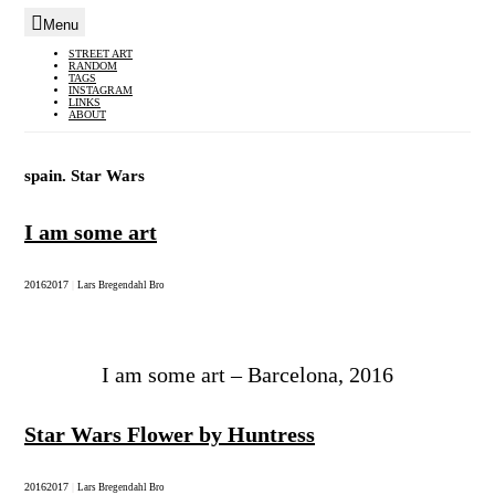
Menu
Skip
STREET ART
RANDOM
to
TAGS
INSTAGRAM
content
LINKS
ABOUT
spain. Star Wars
I am some art
2016
2017
|
Lars Bregendahl Bro
I am some art – Barcelona, 2016
Star Wars Flower by Huntress
2016
2017
|
Lars Bregendahl Bro