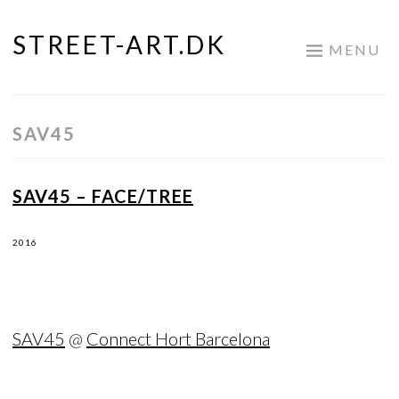
STREET-ART.DK
Skip
MENU
to
content
SAV45
SAV45 – FACE/TREE
2016
SAV45
@
Connect Hort Barcelona