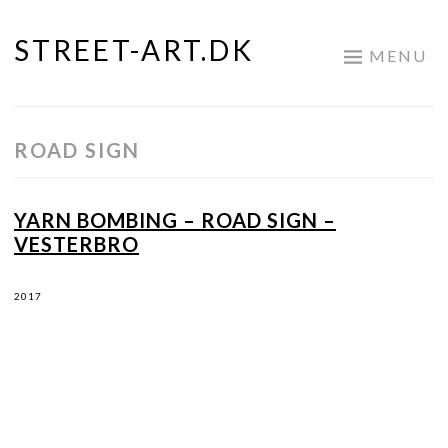
STREET-ART.DK
Skip
MENU
to
content
ROAD SIGN
YARN BOMBING – ROAD SIGN –
VESTERBRO
2017