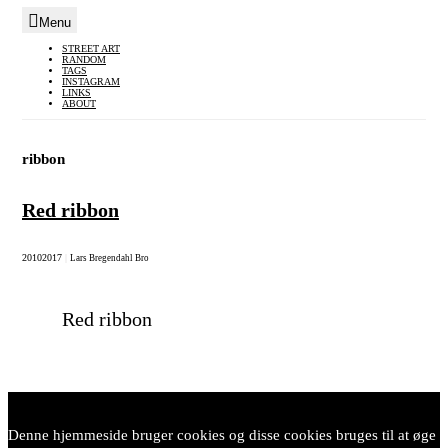
Menu
Skip
STREET ART
RANDOM
to
TAGS
INSTAGRAM
content
LINKS
ABOUT
ribbon
Red ribbon
2010
2017
|
Lars Bregendahl Bro
Red ribbon
Denne hjemmeside bruger cookies og disse cookies bruges til at øge