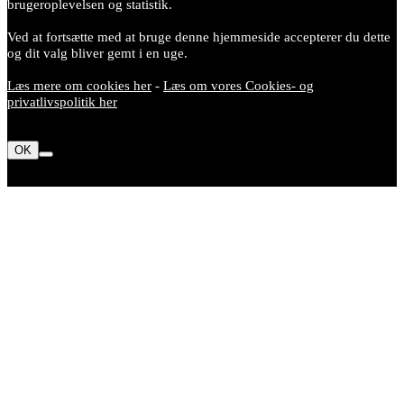
brugeroplevelsen og statistik.
Ved at fortsætte med at bruge denne hjemmeside accepterer du dette
og dit valg bliver gemt i en uge.
Læs mere om cookies her
-
Læs om vores Cookies- og
privatlivspolitik her
OK