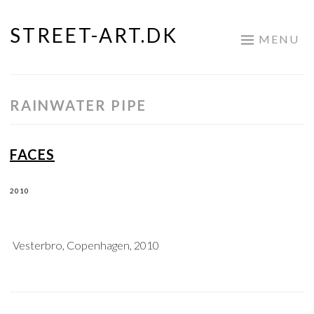
STREET-ART.DK
Skip
MENU
to
content
RAINWATER PIPE
FACES
2010
Vesterbro, Copenhagen, 2010