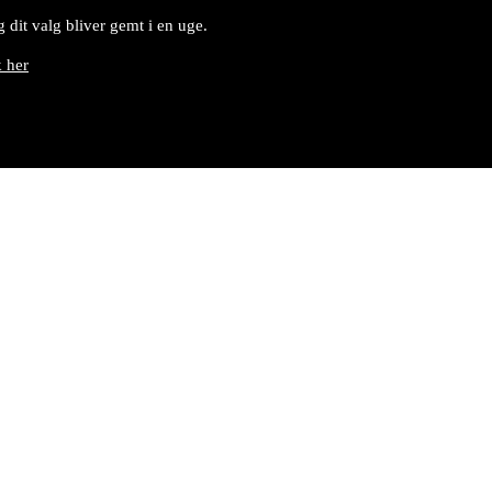
 dit valg bliver gemt i en uge.
k her