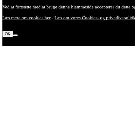
Ved at fortsætte med at bruge denne hjemmeside accepterer du dette og
Læs mere om cookies her
-
Læs om vores Cookies- og privatlivspoliti
OK