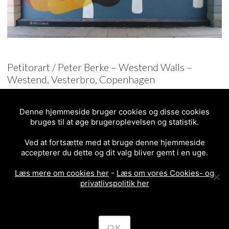
Petitorart / Peter Berke – Westend Walls –
Westend, Vesterbro, Copenhagen
Denne hjemmeside bruger cookies og disse cookies
bruges til at øge brugeroplevelsen og statistik.
Work in progress (on top of “13 karat”)
Ved at fortsætte med at bruge denne hjemmeside
accepterer du dette og dit valg bliver gemt i en uge.
Petitorart on Instagram
–
peterberke.com
Læs mere om cookies her
-
Læs om vores Cookies- og
privatlivspolitik her
OK