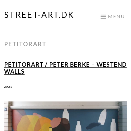
STREET-ART.DK
Skip
MENU
to
content
PETITORART
PETITORART / PETER BERKE – WESTEND
WALLS
2021