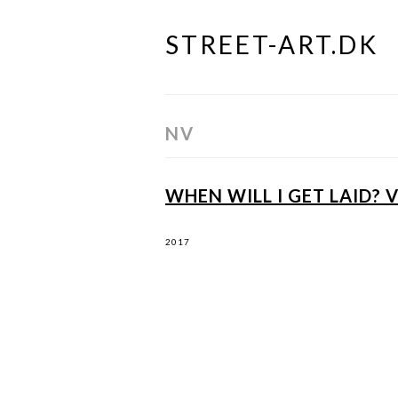
STREET-ART.DK
Skip
to
content
NV
WHEN WILL I GET LAID? 
2017