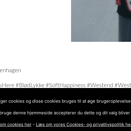
penhagen
asHere #BlødLykke #SoftHappiness #Westend #Wes
tdecroix #puntodecruz #korsstygn #korssting #brode
enhagenstreetart
r cookies og disse cookies bruges til at øge brugeroplevelsen 
 bruge denne hjemmeside accepterer du dette og dit valg bliver
om cookies her
-
Læs om vores Cookies- og privatlivspolitik he