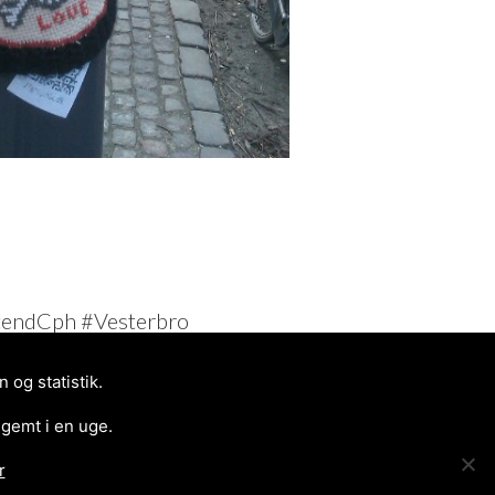
tendCph #Vesterbro
ri #broderie #StreetArt
og statistik.
 gemt i en uge.
r