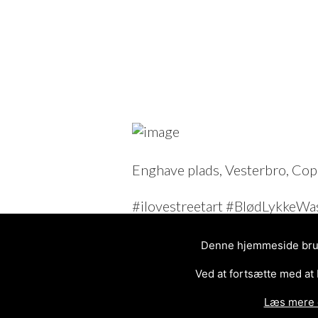
Enghave plads, Vesterbro, Co
#ilovestreetart #BlødLykkeW
#crossstitch #streetart #poin
#Copenhagen #blodlykke #cop
Denne hjemmeside bruge
Ved at fortsætte med at
Læs mere 