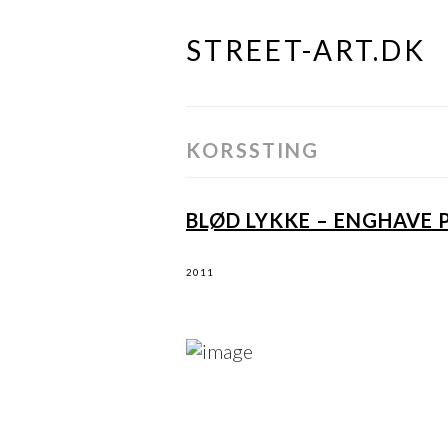
STREET-ART.DK
Skip
to
content
KORSSTING
BLØD LYKKE – ENGHAVE 
2011