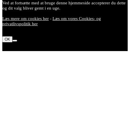
Ved at fortsætte med at bruge denne hjemmeside accepterer du dette
og dit valg bliver gemt i en uge.
Læs mere om cookies her
-
Læs om vores Cookies- og
privatlivspolitik her
OK