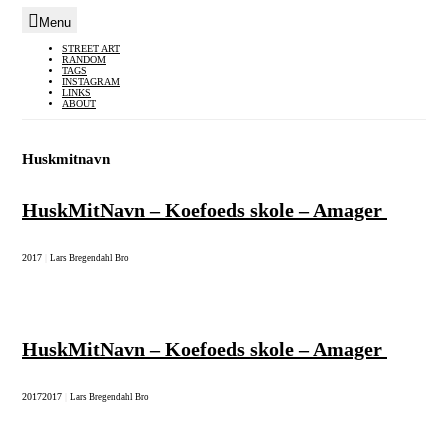
Menu
Skip
STREET ART
RANDOM
to
TAGS
INSTAGRAM
content
LINKS
ABOUT
Huskmitnavn
HuskMitNavn – Koefoeds skole – Amager
2017
|
Lars Bregendahl Bro
HuskMitNavn – Koefoeds skole – Amager
2017
2017
|
Lars Bregendahl Bro