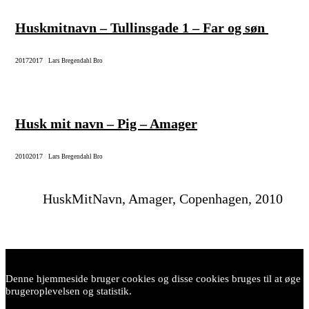
Huskmitnavn – Tullinsgade 1 – Far og søn
2017
2017
|
Lars Bregendahl Bro
Husk mit navn – Pig – Amager
2010
2017
|
Lars Bregendahl Bro
HuskMitNavn, Amager, Copenhagen, 2010
Denne hjemmeside bruger cookies og disse cookies bruges til at øge
brugeroplevelsen og statistik.