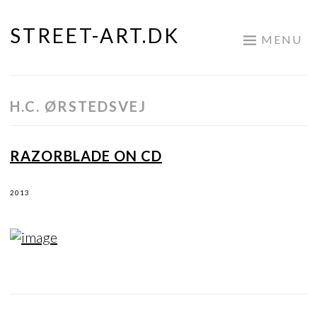
STREET-ART.DK
Skip
MENU
to
content
H.C. ØRSTEDSVEJ
RAZORBLADE ON CD
2013