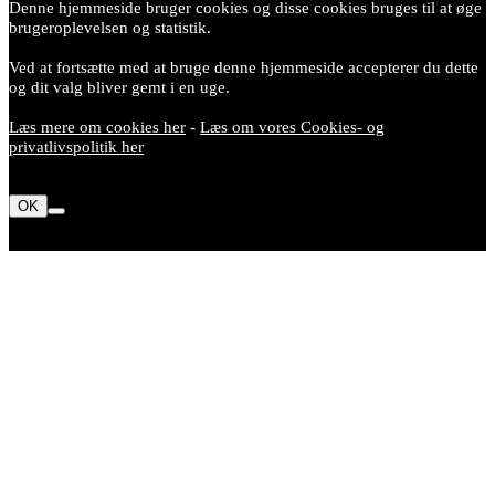
Denne hjemmeside bruger cookies og disse cookies bruges til at øge
brugeroplevelsen og statistik.
Ved at fortsætte med at bruge denne hjemmeside accepterer du dette
og dit valg bliver gemt i en uge.
Læs mere om cookies her
-
Læs om vores Cookies- og
privatlivspolitik her
OK