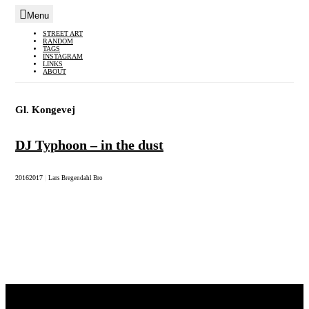
Menu
Skip
STREET ART
RANDOM
to
TAGS
INSTAGRAM
content
LINKS
ABOUT
Gl. Kongevej
DJ Typhoon – in the dust
2016
2017
|
Lars Bregendahl Bro