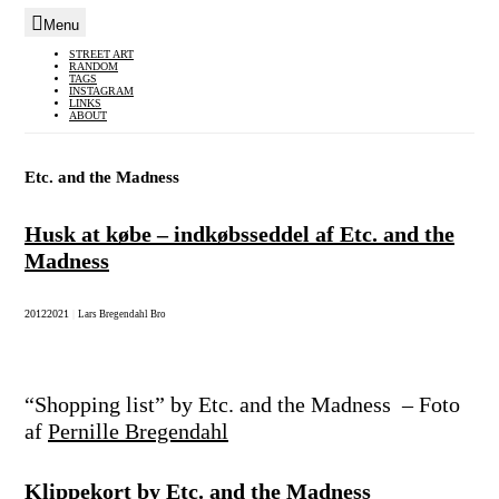
Menu
Skip
STREET ART
RANDOM
to
TAGS
INSTAGRAM
content
LINKS
ABOUT
Etc. and the Madness
Husk at købe – indkøbsseddel af Etc. and the
Madness
2012
2021
|
Lars Bregendahl Bro
“Shopping list” by Etc. and the Madness – Foto
af
Pernille Bregendahl
Klippekort by Etc. and the Madness