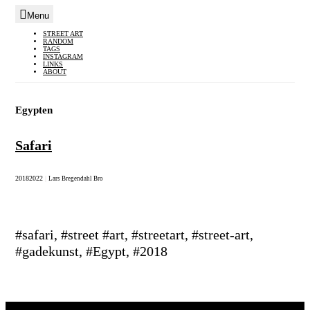
Menu
Skip
STREET ART
RANDOM
to
TAGS
INSTAGRAM
content
LINKS
ABOUT
Egypten
Safari
2018
2022
|
Lars Bregendahl Bro
#safari, #street #art, #streetart, #street-art,
#gadekunst, #Egypt, #2018