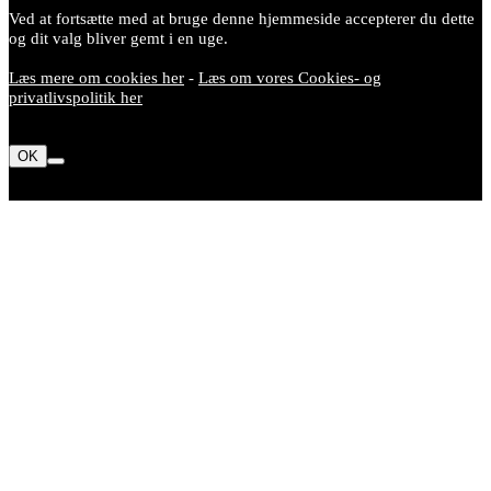
Ved at fortsætte med at bruge denne hjemmeside accepterer du dette
og dit valg bliver gemt i en uge.
Læs mere om cookies her
-
Læs om vores Cookies- og
privatlivspolitik her
OK