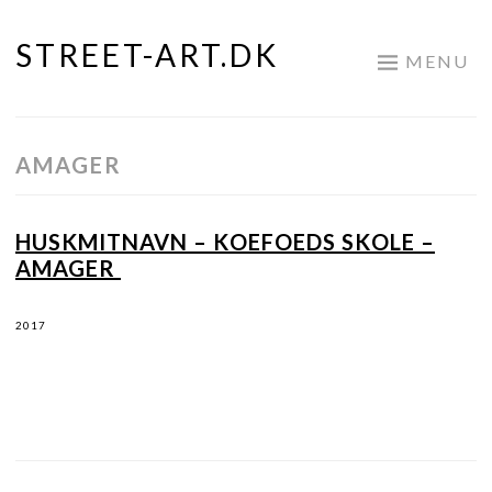
STREET-ART.DK
Skip
MENU
to
content
AMAGER
HUSKMITNAVN – KOEFOEDS SKOLE –
AMAGER
2017