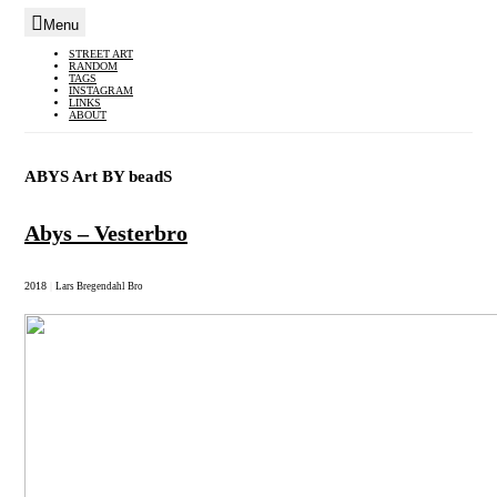
Menu
Skip
STREET ART
RANDOM
to
TAGS
INSTAGRAM
content
LINKS
ABOUT
ABYS Art BY beadS
Abys – Vesterbro
2018
|
Lars Bregendahl Bro