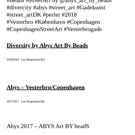
#divercity #abys #street_art #Gadekunst
#street_artDK #perler #2018
#Vesterbro #København #Copenhagen
#CopenhagenStreetArt #Vesterbrogade
Diversity by Abys Art By Beads
2018
2018
|
Lars Bregendahl Bro
Abys – Vesterbro/Copenhagen
2017
2017
|
Lars Bregendahl Bro
Abys 2017 – ABYS Art BY beadS