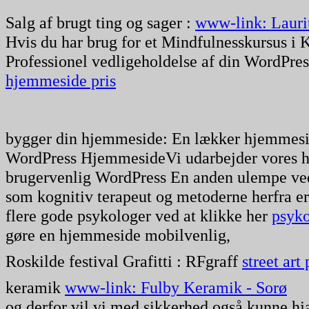
Salg af brugt ting og sager :
www-link: Lauri
Hvis du har brug for et Mindfulnesskursus i
Professionel vedligeholdelse af din WordPre
hjemmeside pris
bygger din hjemmeside: En lækker hjemmeside
WordPress HjemmesideVi udarbejder vores hj
brugervenlig WordPress En anden ulempe ved 
som kognitiv terapeut og metoderne herfra er 
flere gode psykologer ved at klikke her
psyko
gøre en hjemmeside mobilvenlig,
Roskilde festival Grafitti : RFgraff
street art
keramik
www-link: Fulby Keramik - Sorø
og derfor vil vi med sikkerhed også kunne hj